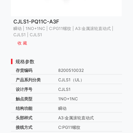
CJLS1-PQ11C-A3F
瞬动 | 1NO+1NC | C:PG11螺纹 | A3:金属滚轮直动式 |
CJLS1 | CJLS1
收 藏
规格参数
存货编码
8200510032
产品系列分类
CJLS1（UL）
设计序号
CJLS1
触点类型
1NO+1NC
结构功能
瞬动
头部样式
A3:金属滚轮直动式
接线方式
C:PG11螺纹