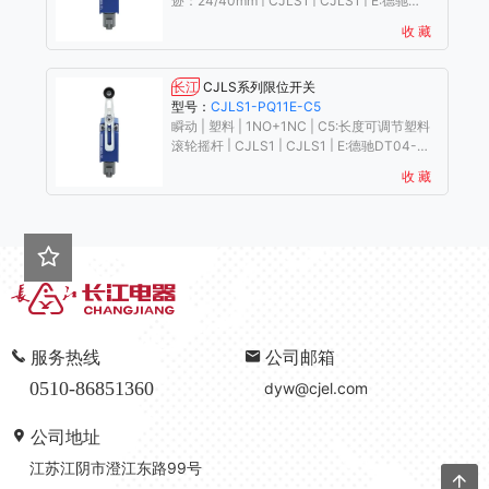
迹：24/40mm | CJLS1 | CJLS1 | E:德驰
DT04-4P接头
收 藏
长江
CJLS系列限位开关
型号：
CJLS1-PQ11E-C5
瞬动 | 塑料 | 1NO+1NC | C5:长度可调节塑料
滚轮摇杆 | CJLS1 | CJLS1 | E:德驰DT04-4P
接头
收 藏
服务热线
公司邮箱
0510-86851360
dyw@cjel.com
公司地址
江苏江阴市澄江东路99号